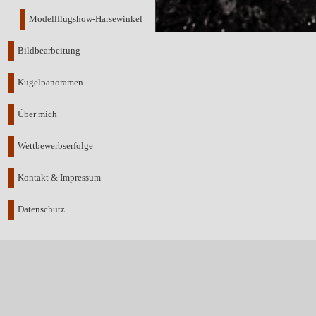
Modellflugshow-Harsewinkel
Bildbearbeitung
Kugelpanoramen
Über mich
Wettbewerbserfolge
Kontakt & Impressum
Datenschutz