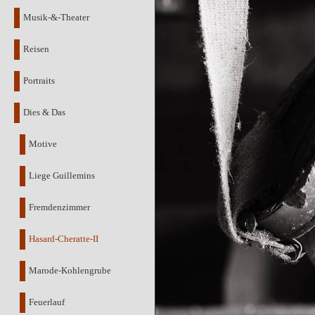
Musik-&-Theater
Reisen
Portraits
Dies & Das
Motive
Liege Guillemins
Fremdenzimmer
Hasard-Cheratte-II
Marode-Kohlengrube
Feuerlauf