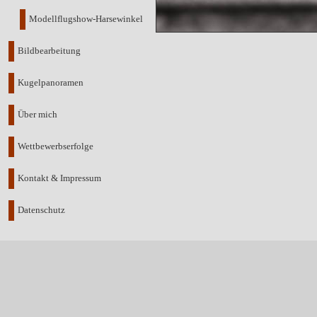
Modellflugshow-Harsewinkel
Bildbearbeitung
Kugelpanoramen
Über mich
Wettbewerbserfolge
Kontakt & Impressum
Datenschutz