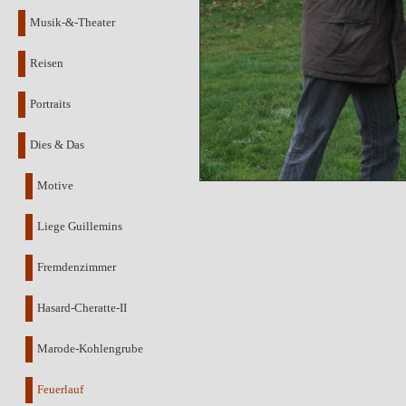
Musik-&-Theater
Reisen
Portraits
Dies & Das
Motive
Liege Guillemins
Fremdenzimmer
Hasard-Cheratte-II
Marode-Kohlengrube
Feuerlauf