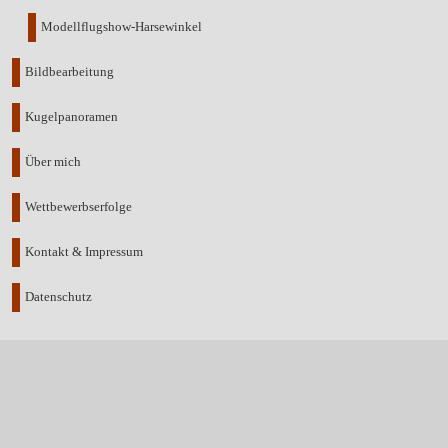
Modellflugshow-Harsewinkel
Bildbearbeitung
Kugelpanoramen
Über mich
Wettbewerbserfolge
Kontakt & Impressum
Datenschutz