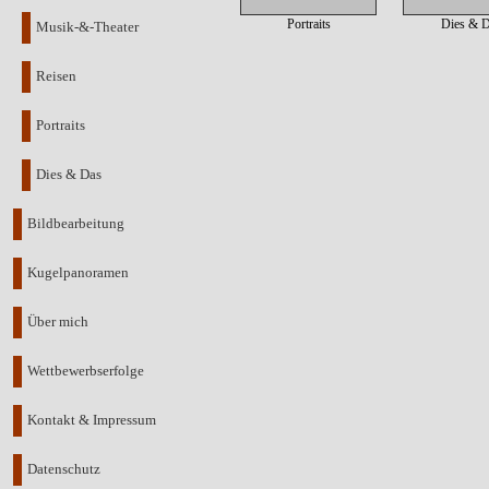
Portraits
Dies & 
Musik-&-Theater
Reisen
Portraits
Dies & Das
Bildbearbeitung
Kugelpanoramen
Über mich
Wettbewerbserfolge
Kontakt & Impressum
Datenschutz