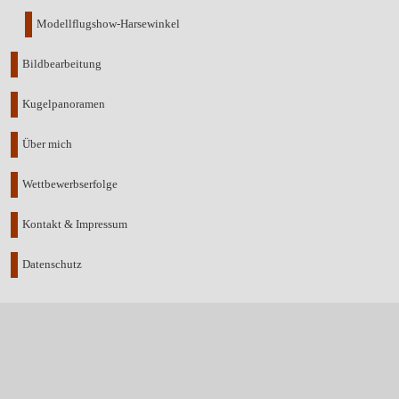
Modellflugshow-Harsewinkel
Bildbearbeitung
Kugelpanoramen
Über mich
Wettbewerbserfolge
Kontakt & Impressum
Datenschutz