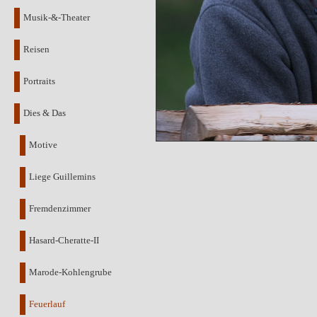
Musik-&-Theater
Reisen
Portraits
Dies & Das
Motive
Liege Guillemins
Fremdenzimmer
Hasard-Cheratte-II
Marode-Kohlengrube
Feuerlauf