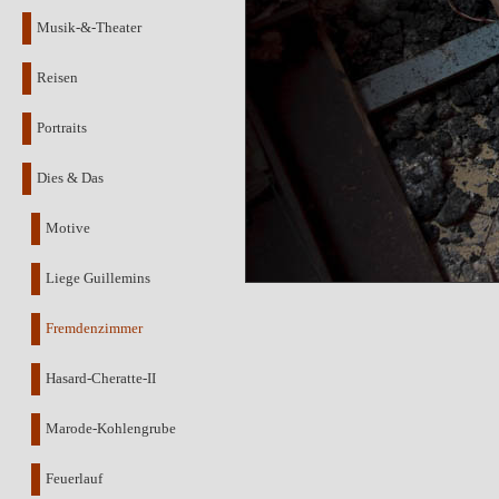
Musik-&-Theater
Reisen
Portraits
Dies & Das
Motive
Liege Guillemins
Fremdenzimmer
Hasard-Cheratte-II
Marode-Kohlengrube
Feuerlauf