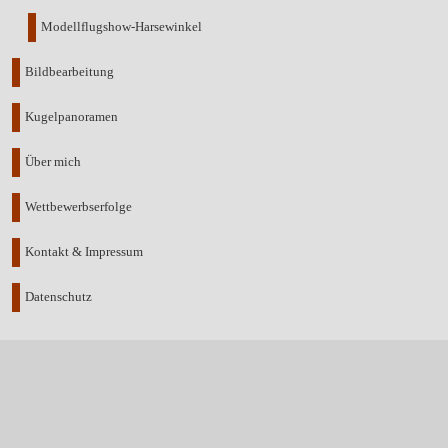
Modellflugshow-Harsewinkel
Bildbearbeitung
Kugelpanoramen
Über mich
Wettbewerbserfolge
Kontakt & Impressum
Datenschutz