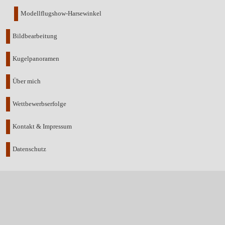
Modellflugshow-Harsewinkel
Bildbearbeitung
Kugelpanoramen
Über mich
Wettbewerbserfolge
Kontakt & Impressum
Datenschutz