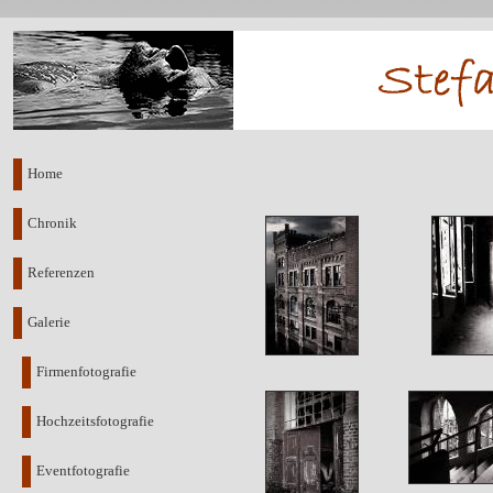
Home
Chronik
Referenzen
Galerie
Firmenfotografie
Hochzeitsfotografie
Eventfotografie