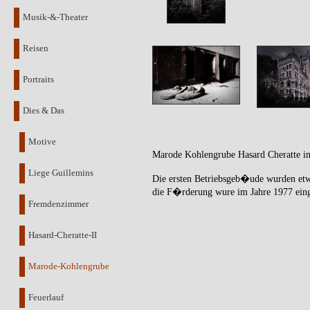
Musik-&-Theater
Reisen
Portraits
Dies & Das
Motive
Marode Kohlengrube Hasard Cheratte in
Liege Guillemins
Die ersten Betriebsgeb�ude wurden etwa
die F�rderung wure im Jahre 1977 einge
Fremdenzimmer
Hasard-Cheratte-II
Marode-Kohlengrube
Feuerlauf