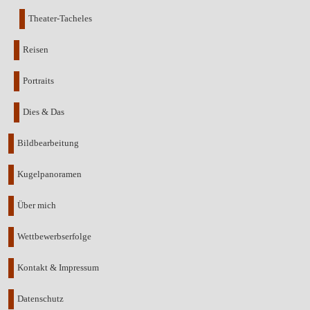
Theater-Tacheles
Reisen
Portraits
Dies & Das
Bildbearbeitung
Kugelpanoramen
Über mich
Wettbewerbserfolge
Kontakt & Impressum
Datenschutz