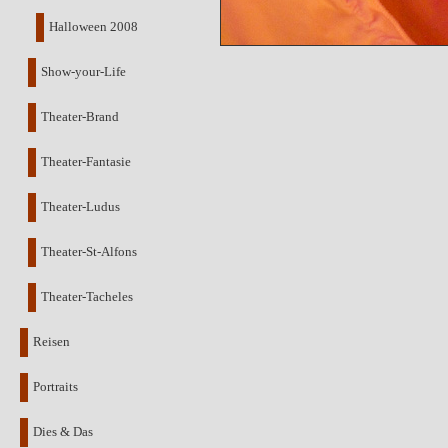
Halloween 2008
Show-your-Life
Theater-Brand
Theater-Fantasie
Theater-Ludus
Theater-St-Alfons
Theater-Tacheles
Reisen
Portraits
Dies & Das