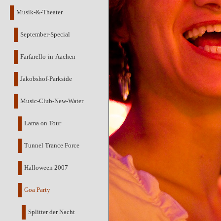
Musik-&-Theater
September-Special
Farfarello-in-Aachen
Jakobshof-Parkside
Music-Club-New-Water
Lama on Tour
Tunnel Trance Force
Halloween 2007
Goa Party
Splitter der Nacht