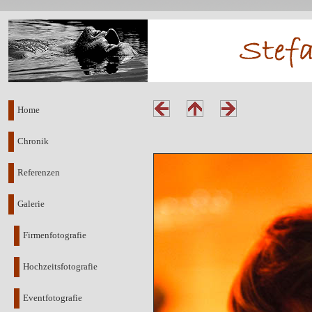
Home
Chronik
Referenzen
Galerie
Firmenfotografie
Hochzeitsfotografie
Eventfotografie