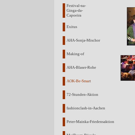
Festival-na-
Ginga-da-
Capoeira
Exitus
AHA-Sonja-Mischor
Making-of
AHA-Blaser-Rohe
AOK-Be-Smart
72-Stunden-Aktion
fashionclash-in-Aachen
Peter-Mainka-Friedensaktion