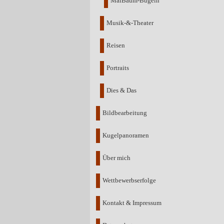
MaiBaum-Bügeln
Musik-&-Theater
Reisen
Portraits
Dies & Das
Bildbearbeitung
Kugelpanoramen
Über mich
Wettbewerbserfolge
Kontakt & Impressum