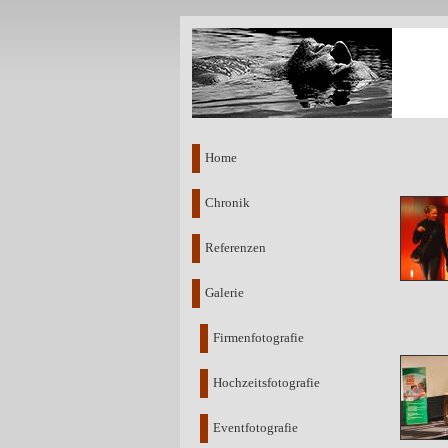
Home
Chronik
Referenzen
Galerie
Firmenfotografie
Hochzeitsfotografie
Eventfotografie