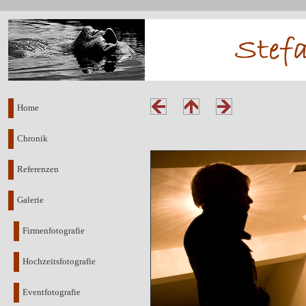
Home
Chronik
Referenzen
Galerie
Firmenfotografie
Hochzeitsfotografie
Eventfotografie