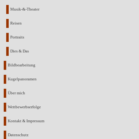
Musik-&-Theater
Reisen
Portraits
Dies & Das
Bildbearbeitung
Kugelpanoramen
Über mich
Wettbewerbserfolge
Kontakt & Impressum
Datenschutz