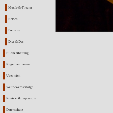
Musik-&-Theater
Reisen
Portraits
Dies & Das
Bildbearbeitung
Kugelpanoramen
Über mich
Wettbewerbserfolge
Kontakt & Impressum
Datenschutz