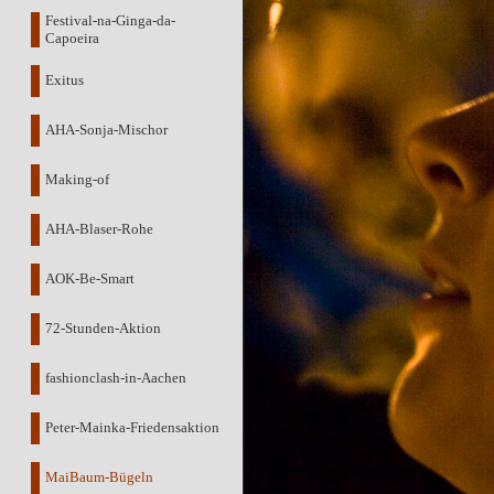
Festival-na-Ginga-da-
Capoeira
Exitus
AHA-Sonja-Mischor
Making-of
AHA-Blaser-Rohe
AOK-Be-Smart
72-Stunden-Aktion
fashionclash-in-Aachen
Peter-Mainka-Friedensaktion
MaiBaum-Bügeln