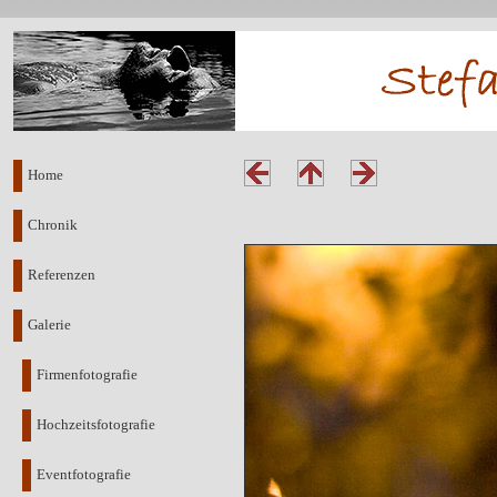
Home
Chronik
Referenzen
Galerie
Firmenfotografie
Hochzeitsfotografie
Eventfotografie