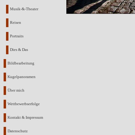
Musik-&-Theater
Reisen
Portraits
Dies & Das
Bildbearbeitung
Kugelpanoramen
Über mich
Wettbewerbserfolge
Kontakt & Impressum
Datenschutz