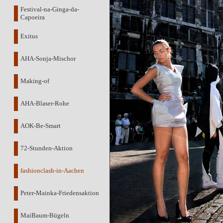
Festival-na-Ginga-da-
Capoeira
Exitus
AHA-Sonja-Mischor
Making-of
AHA-Blaser-Rohe
AOK-Be-Smart
72-Stunden-Aktion
fashionclash-in-Aachen
Peter-Mainka-Friedensaktion
MaiBaum-Bügeln